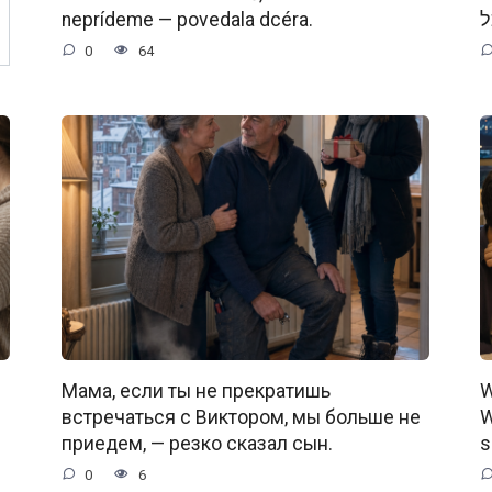
neprídeme — povedala dcéra.
0
64
Мама, если ты не прекратишь
W
встречаться с Виктором, мы больше не
W
приедем, — резко сказал сын.
s
0
6