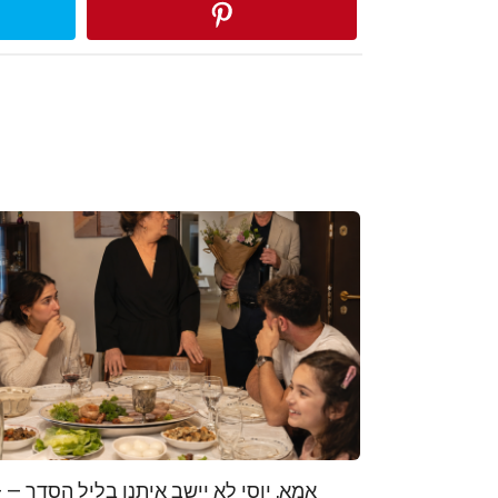
אמא, יוסי לא —