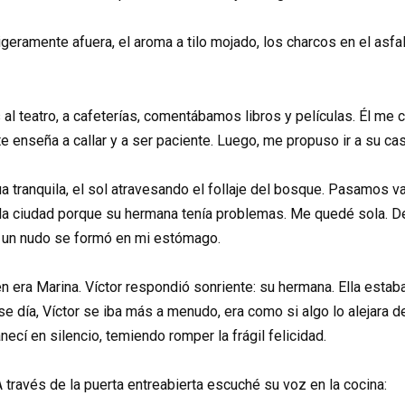
ligeramente afuera, el aroma a tilo mojado, los charcos en el asf
al teatro, a cafeterías, comentábamos libros y películas. Él me 
 enseña a callar y a ser paciente. Luego, me propuso ir a su casa
ua tranquila, el sol atravesando el follaje del bosque. Pasamos va
a la ciudad porque su hermana tenía problemas. Me quedé sola. D
ro un nudo se formó en mi estómago.
n era Marina. Víctor respondió sonriente: su hermana. Ella estab
 día, Víctor se iba más a menudo, era como si algo lo alejara d
necí en silencio, temiendo romper la frágil felicidad.
través de la puerta entreabierta escuché su voz en la cocina: