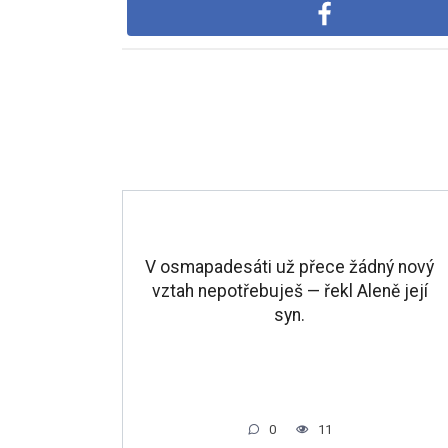
V osmapadesáti už přece žádný nový
vztah nepotřebuješ — řekl Aleně její
syn.
0
11