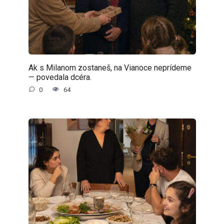
Ak s Milanom zostaneš, na Vianoce neprídeme
— povedala dcéra.
0
64