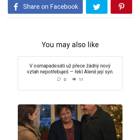
Share on Facebook
You may also like
V osmapadesáti už přece žádný nový
vztah nepotřebuješ — řekl Aleně její syn.
0
11