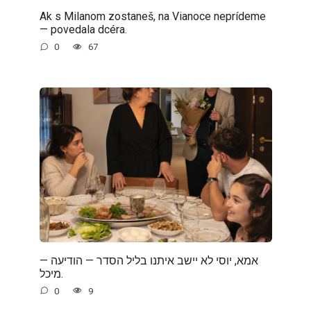
Ak s Milanom zostaneš, na Vianoce neprídeme
— povedala dcéra.
0
67
— אמא, יוסי לא יישב איתנו בליל הסדר — הודיעה
מיכל.
0
9