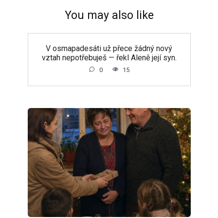
You may also like
V osmapadesáti už přece žádný nový
vztah nepotřebuješ — řekl Aleně její syn.
0
15