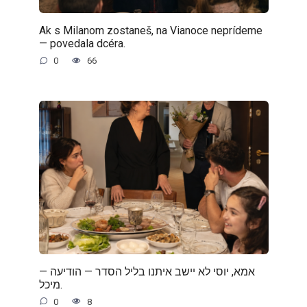
Ak s Milanom zostaneš, na Vianoce neprídeme
— povedala dcéra.
0
66
— אמא, יוסי לא יישב איתנו בליל הסדר — הודיעה
מיכל.
0
8