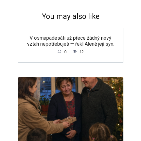
You may also like
V osmapadesáti už přece žádný nový
vztah nepotřebuješ — řekl Aleně její syn.
0
12