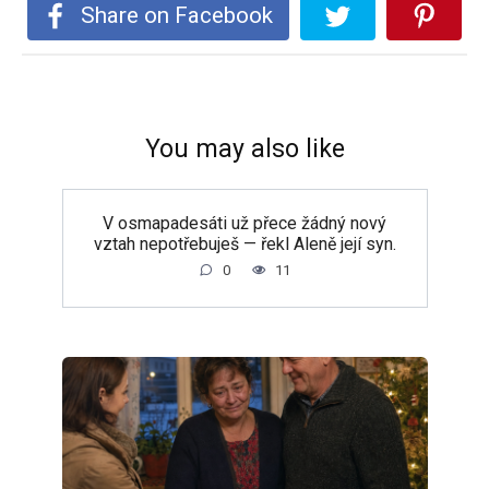
Share on Facebook
You may also like
V osmapadesáti už přece žádný nový
vztah nepotřebuješ — řekl Aleně její syn.
0
11