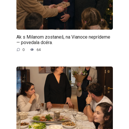
Ak s Milanom zostaneš, na Vianoce neprídeme
— povedala dcéra.
0
64