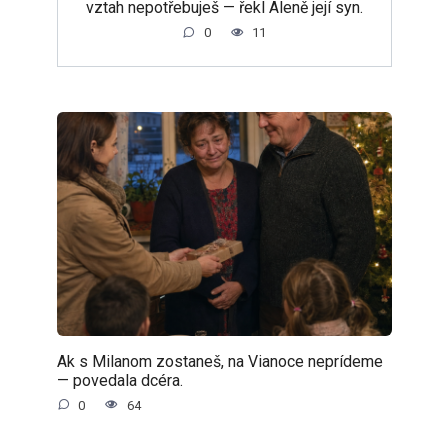
vztah nepotřebuješ — řekl Aleně její syn.
0
11
Ak s Milanom zostaneš, na Vianoce neprídeme
— povedala dcéra.
0
64