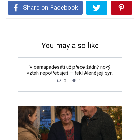
Share on Facebook
You may also like
V osmapadesáti už přece žádný nový
vztah nepotřebuješ — řekl Aleně její syn.
0
11