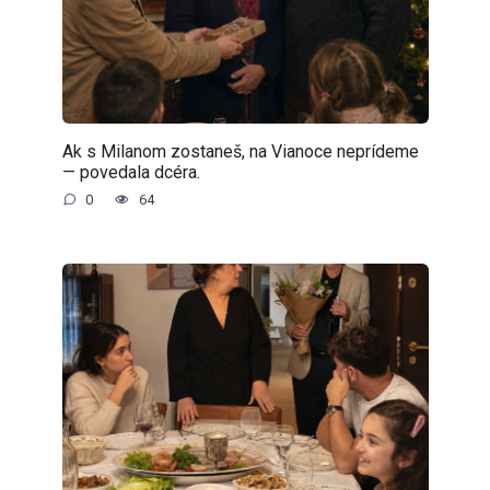
Ak s Milanom zostaneš, na Vianoce neprídeme
— povedala dcéra.
0
64