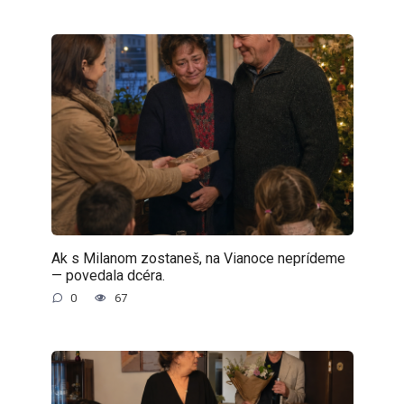
Ak s Milanom zostaneš, na Vianoce neprídeme
— povedala dcéra.
0
67