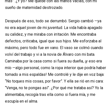
más”. ¿Y yo? Me quedé con las manos vacías, con mi
sueño de maternidad destrozado.
Después de eso, todo se derrumbó. Sergio cambió —ya
no era aquel joven de mi juventud. La vida había apagado
su calidez, y me miraba con irritación. Me encontraba
defectos, criticaba, igual que sus hijos. Me esforzaba al
máximo, pero todo fue en vano. El vaso se colmó cuando
volví del trabajo y vi a la novia de Álvaro con mi bata.
Caminaba por la casa como si fuera su dueña, ¡y eso era
mío —algo personal, como la ropa interior que podría haber
tomado a mis espaldas! Me controlé y le dije en voz baja:
“No toques mis cosas, por favor”. Y ella se rió en mi cara:
“Venga, no te pongas así”. ¿Por qué me trataba así? Yo la
alimentaba, recogía tras ella como si fuera mía, y me
escupía en el alma.