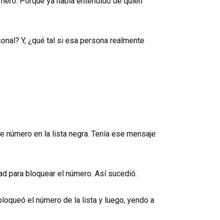
úmero. Porque ya había entendido de quién
sonal? Y, ¿qué tal si esa persona realmente
se número en la lista negra. Tenía ese mensaje
dad para bloquear el número. Así sucedió.
loqueó el número de la lista y luego, yendo a