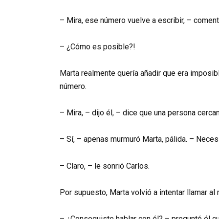
– Mira, ese número vuelve a escribir, – comen
– ¿Cómo es posible?!
Marta realmente quería añadir que era imposibl
número.
– Mira, – dijo él, – dice que una persona cerc
– Sí, – apenas murmuró Marta, pálida. – Necesit
– Claro, – le sonrió Carlos.
Por supuesto, Marta volvió a intentar llamar a
– ¿Conseguiste hablar con él? – preguntó él c