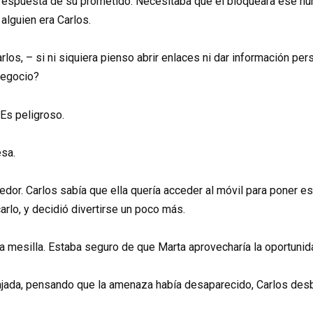
 respuesta de su prometido. Necesitaba que él bloqueara ese n
alguien era Carlos.
los, – si ni siquiera pienso abrir enlaces ni dar información per
negocio?
 Es peligroso.
esa.
dor. Carlos sabía que ella quería acceder al móvil para poner e
carlo, y decidió divertirse un poco más.
 la mesilla. Estaba seguro de que Marta aprovecharía la oportuni
lajada, pensando que la amenaza había desaparecido, Carlos desb