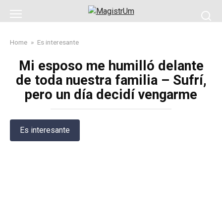
Skip
to
content
Home
»
Es interesante
Mi esposo me humilló delante
de toda nuestra familia – Sufrí,
pero un día decidí vengarme
Es interesante