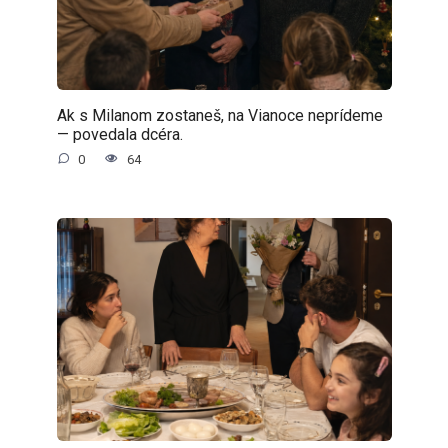
Ak s Milanom zostaneš, na Vianoce neprídeme
— povedala dcéra.
0
64