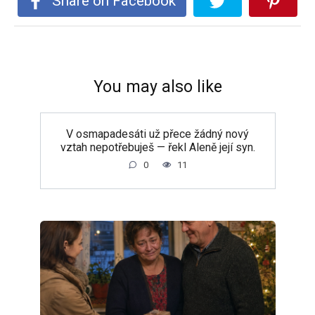
Share on Facebook
You may also like
V osmapadesáti už přece žádný nový
vztah nepotřebuješ — řekl Aleně její syn.
0
11