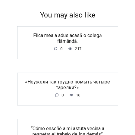
You may also like
Fiica mea a adus acasă o colegă
flămândă.
0
217
«Неужели так трудно помыть четыре
тарелки?»
0
16
“Cómo enseñé a mi astuta vecina a
respetar el trabajo de los demás”