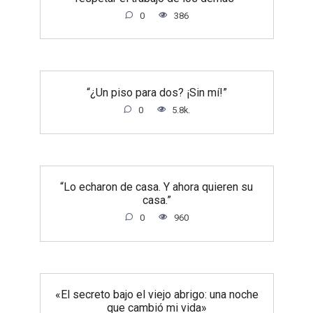
0
386
“¿Un piso para dos? ¡Sin mí!”
0
5.8k.
“Lo echaron de casa. Y ahora quieren su
casa.”
0
960
«El secreto bajo el viejo abrigo: una noche
que cambió mi vida»