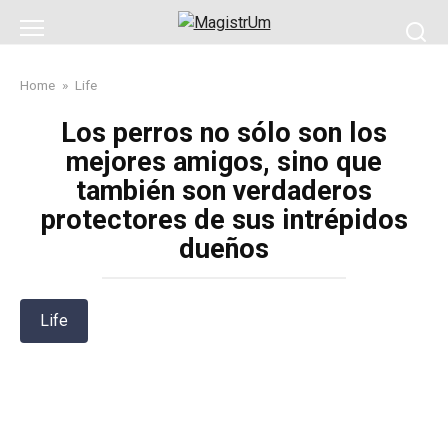
Skip
to
content
Home
»
Life
Los perros no sólo son los
mejores amigos, sino que
también son verdaderos
protectores de sus intrépidos
dueños
Life