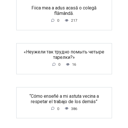
Fiica mea a adus acasă o colegă
flămândă.
0
217
«Неужели так трудно помыть четыре
тарелки?»
0
16
“Cómo enseñé a mi astuta vecina a
respetar el trabajo de los demás”
0
386