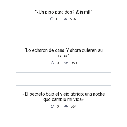
“¿Un piso para dos? ¡Sin mí!”
0
5.8k.
“Lo echaron de casa. Y ahora quieren su
casa.”
0
960
«El secreto bajo el viejo abrigo: una noche
que cambió mi vida»
0
564