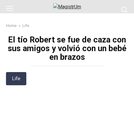
Skip
to
content
Home
»
Life
El tío Robert se fue de caza con
sus amigos y volvió con un bebé
en brazos
Life