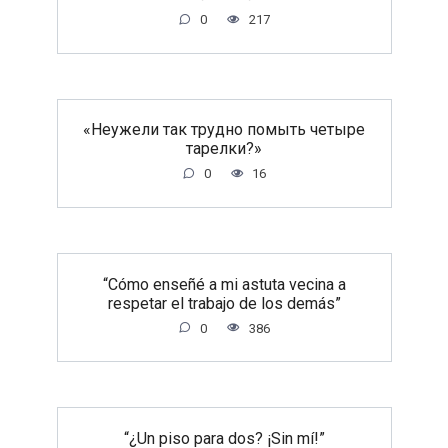
0
217
«Неужели так трудно помыть четыре
тарелки?»
0
16
“Cómo enseñé a mi astuta vecina a
respetar el trabajo de los demás”
0
386
“¿Un piso para dos? ¡Sin mí!”