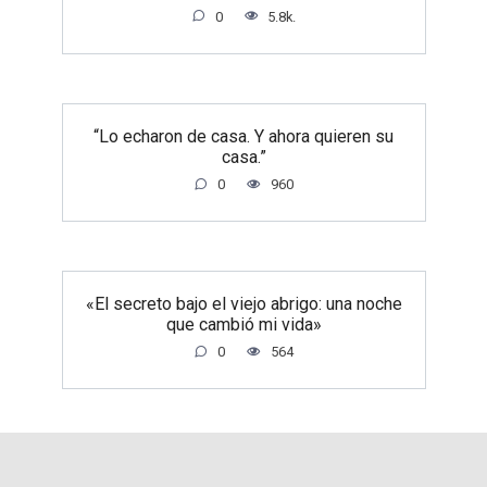
0
5.8k.
“Lo echaron de casa. Y ahora quieren su
casa.”
0
960
«El secreto bajo el viejo abrigo: una noche
que cambió mi vida»
0
564