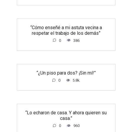
“Cómo enseñé a mi astuta vecina a
respetar el trabajo de los demás”
0
386
“¿Un piso para dos? ¡Sin mí!”
0
5.8k.
“Lo echaron de casa. Y ahora quieren su
casa.”
0
960