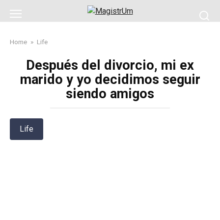
Skip
to
content
Home
»
Life
Después del divorcio, mi ex
marido y yo decidimos seguir
siendo amigos
Life