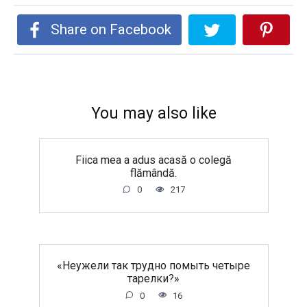
Share on Facebook
You may also like
Fiica mea a adus acasă o colegă
flămândă.
0
217
«Неужели так трудно помыть четыре
тарелки?»
0
16