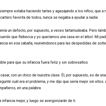
empre estaba haciendo tartas y agasajando a los niños, que a
a cartero favorita de todos, nunca se negaba a ayudar a nadie.
enía un defecto, por supuesto, a veces tartamudeaba. Pero tamb
ecuerdo que Rebecca y yo queríamos una casa en el árbol. Mi pad
ancia en esa cabaña, reuniéndonos para las despedidas de solt
ble para que su infancia fuera feliz y sin sobresaltos.
sar, con un chico de nuestra clase. Él, por supuesto, es de una f
unté cuál era el problema, y me dijo que sería mejor sin ellos. Al
mpañeros, en una palabra.
 infancia mejor, y luego se avergonzarán de ti.